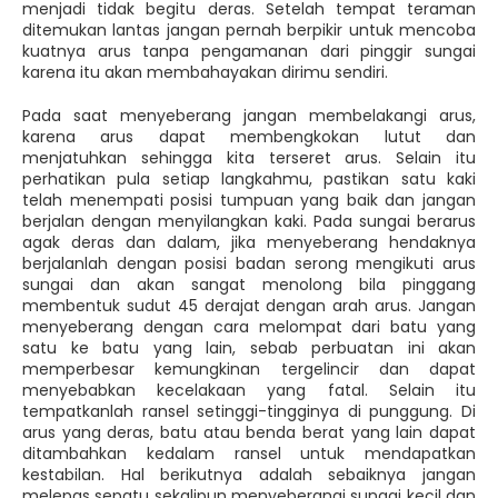
menjadi tidak begitu deras. Setelah tempat teraman
ditemukan lantas jangan pernah berpikir untuk mencoba
kuatnya arus tanpa pengamanan dari pinggir sungai
karena itu akan membahayakan dirimu sendiri.
Pada saat menyeberang jangan membelakangi arus,
karena arus dapat membengkokan lutut dan
menjatuhkan sehingga kita terseret arus. Selain itu
perhatikan pula setiap langkahmu, pastikan satu kaki
telah menempati posisi tumpuan yang baik dan jangan
berjalan dengan menyilangkan kaki. Pada sungai berarus
agak deras dan dalam, jika menyeberang hendaknya
berjalanlah dengan posisi badan serong mengikuti arus
sungai dan akan sangat menolong bila pinggang
membentuk sudut 45 derajat dengan arah arus. Jangan
menyeberang dengan cara melompat dari batu yang
satu ke batu yang lain, sebab perbuatan ini akan
memperbesar kemungkinan tergelincir dan dapat
menyebabkan kecelakaan yang fatal. Selain itu
tempatkanlah ransel setinggi-tingginya di punggung. Di
arus yang deras, batu atau benda berat yang lain dapat
ditambahkan kedalam ransel untuk mendapatkan
kestabilan. Hal berikutnya adalah sebaiknya jangan
melepas sepatu sekalipun menyeberangi sungai kecil dan