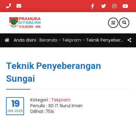
Anda disini :
Beranda
-
Tekpram
-
Teknik Penyeberangan Sungai
Teknik Penyeberangan
Sungai
Kategori :
Tekpram
19
Penulis : SD IT Nurul Iman
Dilihat :751x
JAN 2025